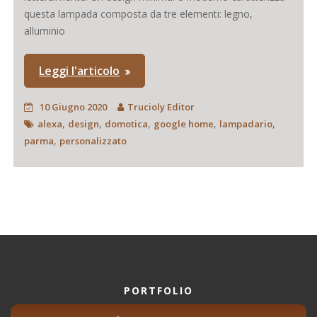
questa lampada composta da tre elementi: legno,
alluminio
Leggi l'articolo
10 Giugno 2020
Trucioly Editor
,
,
,
,
,
alexa
design
domotica
google home
lampadario
,
parma
personalizzato
PORTFOLIO