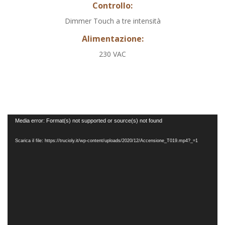
Controllo:
Dimmer Touch a tre intensità
Alimentazione
:
230 VAC
Video
Media error: Format(s) not supported or source(s) not found
Player
Scarica il file: https://trucioly.it/wp-content/uploads/2020/12/Accensione_T019.mp4?_=1